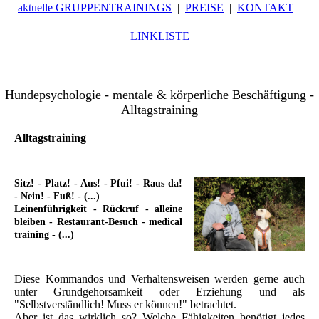
aktuelle GRUPPENTRAININGS
PREISE
KONTAKT
LINKLISTE
Hundepsychologie - mentale & körperliche Beschäftigung -
Alltagstraining
Alltagstraining
Sitz! -
Platz! - Aus! - Pfui! - Raus da!
- Nein! - Fuß! - (...)
Leinenführigkeit - Rückruf - alleine
bleiben - Restaurant-Besuch - medical
training - (...)
Diese Kommandos und Verhaltensweisen werden gerne auch
unter Grundgehorsamkeit oder Erziehung und als
"Selbstverständlich! Muss er können!" betrachtet.
Aber ist das wirklich so? Welche Fähigkeiten benötigt jedes