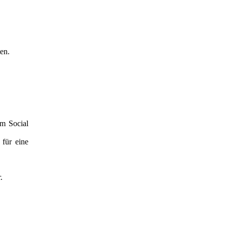
en.
em Social
 für eine
.