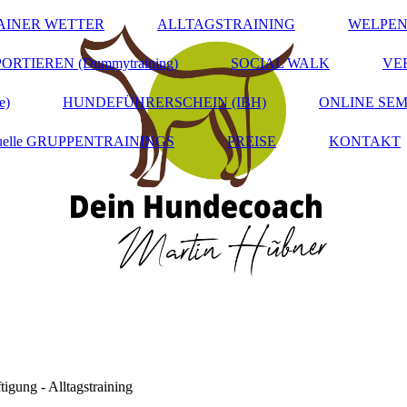
INER WETTER
ALLTAGSTRAINING
WELPEN
ORTIEREN (Dummytraining)
SOCIAL WALK
VE
e)
HUNDEFÜHRERSCHEIN (IBH)
ONLINE SE
tuelle GRUPPENTRAININGS
PREISE
KONTAKT
igung - Alltagstraining