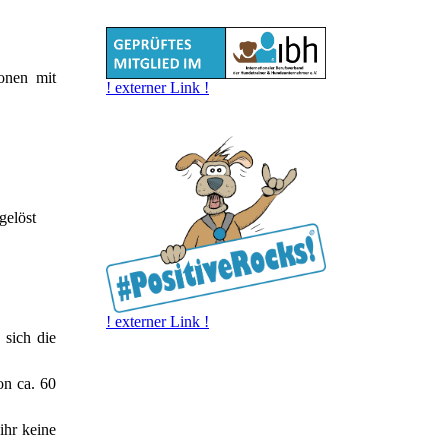
onen mit
! externer Link !
gelöst
! externer Link !
 sich die
on ca. 60
ihr keine