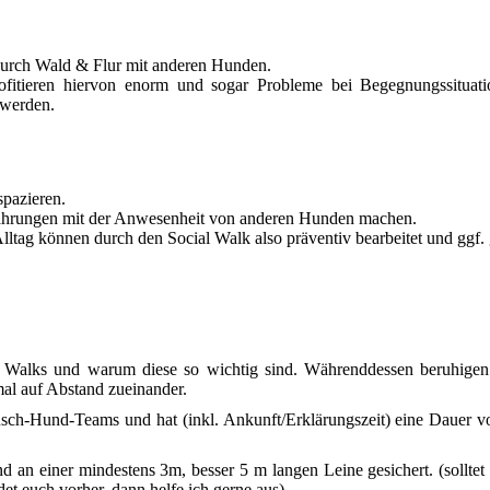
durch Wald & Flur mit anderen Hunden.
ofitieren hiervon enorm und sogar Probleme bei Begegnungssituati
 werden.
spazieren.
 Erfahrungen mit der Anwesenheit von anderen Hunden machen.
ag können durch den Social Walk also präventiv bearbeitet und ggf. 
l Walks und warum diese so wichtig sind. Währenddessen beruhigen
al auf Abstand zueinander.
sch-Hund-Teams und hat (inkl. Ankunft/Erklärungszeit) eine Dauer v
 an einer mindestens 3m, besser 5 m langen Leine gesichert. (solltet 
et euch vorher, dann helfe ich gerne aus)