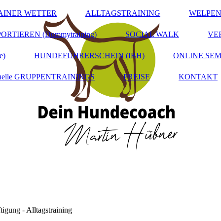
INER WETTER
ALLTAGSTRAINING
WELPEN
ORTIEREN (Dummytraining)
SOCIAL WALK
VE
e)
HUNDEFÜHRERSCHEIN (IBH)
ONLINE SE
tuelle GRUPPENTRAININGS
PREISE
KONTAKT
igung - Alltagstraining