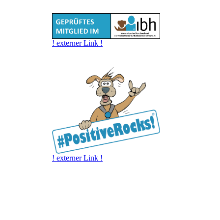
! externer Link !
! externer Link !