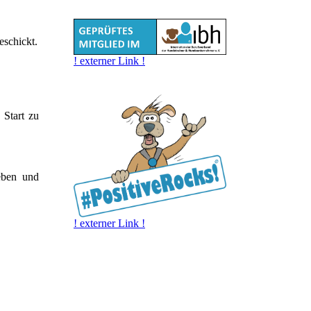
eschickt.
! externer Link !
 Start zu
eben und
! externer Link !