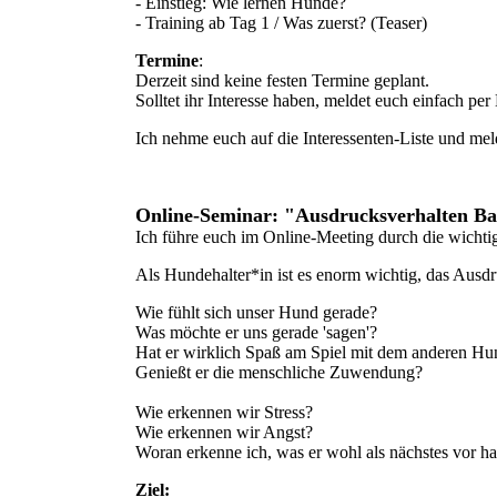
- Einstieg: Wie lernen Hunde?
- Training ab Tag 1 / Was zuerst? (Teaser)
Termine
:
Derzeit sind keine festen Termine geplant.
Solltet ihr Interesse haben, meldet euch einfach per 
Ich nehme euch auf die Interessenten-Liste und me
Online-Seminar: "Ausdrucksverhalten Ba
Ich führe euch im Online-Meeting durch die wicht
Als Hundehalter*in ist es enorm wichtig, das Ausd
Wie fühlt sich unser Hund gerade?
Was möchte er uns gerade 'sagen'?
Hat er wirklich Spaß am Spiel mit dem anderen H
Genießt er die menschliche Zuwendung?
Wie erkennen wir Stress?
Wie erkennen wir Angst?
Woran erkenne ich, was er wohl als nächstes vor ha
Ziel: