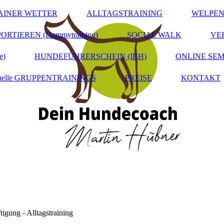
INER WETTER
ALLTAGSTRAINING
WELPEN
ORTIEREN (Dummytraining)
SOCIAL WALK
VE
e)
HUNDEFÜHRERSCHEIN (IBH)
ONLINE SE
tuelle GRUPPENTRAININGS
PREISE
KONTAKT
igung - Alltagstraining